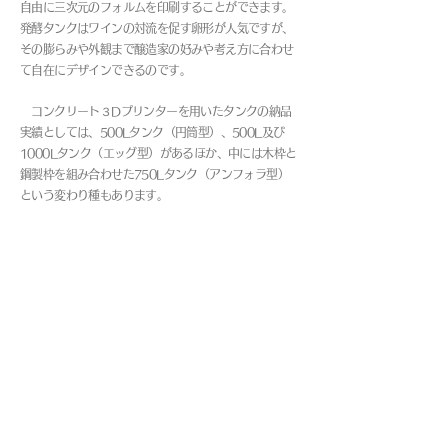
自由に三次元のフォルムを印刷することができます。
発酵タンクはワインの対流を促す卵形が人気ですが、
その膨らみや外観まで醸造家の好みや考え方に合わせ
て自在にデザインできるのです。
コンクリート３Dプリンターを用いたタンクの納品
実績としては、500Lタンク（円筒型）、500L及び
1000Lタンク（エッグ型）があるほか、中には木枠と
鋼製枠を組み合わせた750Lタンク（アンフォラ型）
という変わり種もあります。