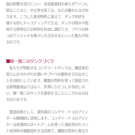
温の影響を受けにくい ③容器素材の香りがワインに
移ることなく、中立性を保てる、などの優れた点があ
ります。こうした素材特性に加えて、タンク形状を
様々な形にキャスティングできる、タンクの厚みや使
用する骨材などの材料を自由に調合でき、ブドウの持
つポテンシャルを様々に引き出せるといった魅力があ
るのです。
■唯一無二のタンクづくり
私たちが供給するコンクリートタンクは、醸造家の
皆さんのそれぞれの想いやブドウの個性を引き出すこ
とを目的にしています。鋼製の型枠を使って製造され
る規格量産品ではなく、世界にひとつしか存在しな
い、唯一無二のタンクを提供することにこだわるのは
そのためです。
製造技術として、最先端のコンクリート３Dプリン
ターも積極的に活用します。コンクリート３Dプリン
ターは産業用ロボットアームを使って速乾性のセメン
ト系材料を積層造形する技術で、鋼製の型枠と異なり