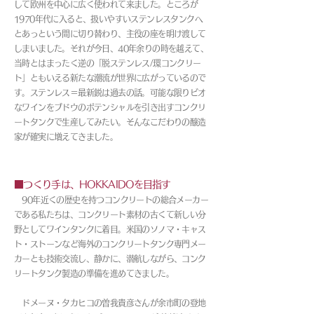
して欧州を中心に広く使われて来ました。ところが
1970年代に入ると、扱いやすいステンレスタンクへ
とあっという間に切り替わり、主役の座を明け渡して
しまいました。それが今日、40年余りの時を越えて、
当時とはまったく逆の「脱ステンレス/環コンクリー
ト」ともいえる新たな潮流が世界に広がっているので
す。ステンレス＝最新鋭は過去の話。可能な限りビオ
なワインをブドウのポテンシャルを引き出すコンクリ
ートタンクで生産してみたい。そんなこだわりの醸造
家が確実に増えてきました。
■つくり手は、HOKKAIDOを目指す
90年近くの歴史を持つコンクリートの総合メーカー
である私たちは、コンクリート素材の古くて新しい分
野としてワインタンクに着目。米国のソノマ・キャス
ト・ストーンなど海外のコンクリートタンク専門メー
カーとも技術交流し、静かに、潜航しながら、コンク
リートタンク製造の準備を進めてきました。
ドメーヌ・タカヒコの曽我貴彦さんが余市町の登地