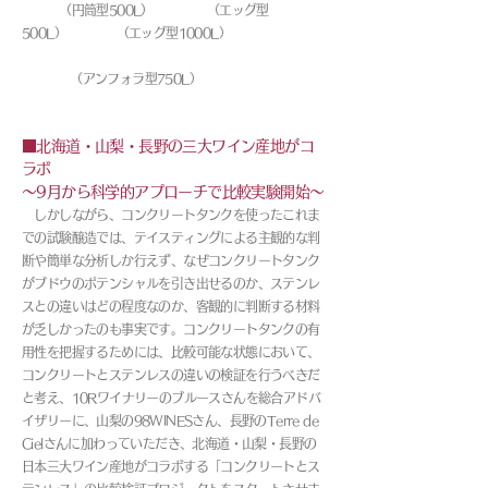
（円筒型500L） （エッグ型
500L） （エッグ型1000L）
（アンフォラ型750L）
■北海道・山梨・長野の三大ワイン産地がコ
ラボ
～9月から科学的アプローチで比較実験開始～
しかしながら、コンクリートタンクを使ったこれま
での試験醸造では、テイスティングによる主観的な判
断や簡単な分析しか行えず、なぜコンクリートタンク
がブドウのポテンシャルを引き出せるのか、ステンレ
スとの違いはどの程度なのか、客観的に判断する材料
が乏しかったのも事実です。コンクリートタンクの有
用性を把握するためには、比較可能な状態において、
コンクリートとステンレスの違いの検証を行うべきだ
と考え、10Rワイナリーのブルースさんを総合アドバ
イザリーに、山梨の98WINESさん、長野のTerre de
Cielさんに加わっていただき、北海道・山梨・長野の
日本三大ワイン産地がコラボする「コンクリートとス