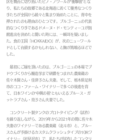
区を舞台に切り拓いたピノ・ノワールが“衝撃波”とな
り、私たちの故郷である北海道に若くて優秀なつくり
手たちが全国から続々と集まり始めたことに、背中を
押されたのも理由のひとつです。ブルゴーニュの代表
的なつくり手であるドメーヌ・ド・モンティーユが函
館進出を決めたと聞いた時には、一瞬耳を疑いまし
た。食の王国「HOKKAIDO」が、次のニューワール
ドとして台頭するかもしれない、と胸が高鳴るほどで
した。
最初にご縁を頂いたのは、ブルゴーニュの本場でブ
ドウづくりから醸造学まで研鑽をつまれた農楽蔵の
佐々木賢さん・佳津子さん夫妻。そして、栃木県足利
市のココ・ファーム・ワイナリーで多くの後進を育
て、日本ワインの“中興の祖”ともいえるブルース・ガ
ットラブさん・亮子さん夫妻でした。
コンクリート製タンクのプロトタイピング（試作）
を繰り返しながら、2019年から2021年の間に佐々木
夫妻のワイナリーである農楽蔵（北斗市）と、ブルー
スさんが手掛けるカスタムクラッシュタイプの10Rワ
イナリー（岩見沢市）で、私たちが試作したコンクリ