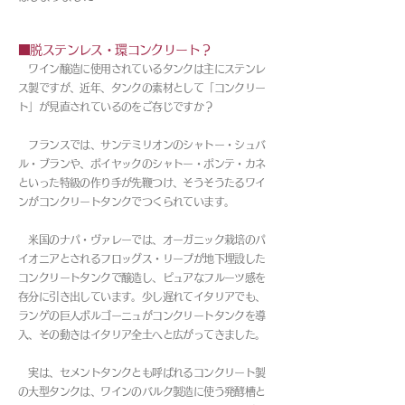
■脱ステンレス・環コンクリート？
ワイン醸造に使用されているタンクは主にステンレ
ス製ですが、近年、タンクの素材として「コンクリー
ト」が見直されているのをご存じですか？
フランスでは、サンテミリオンのシャトー・シュバ
ル・ブランや、ポイヤックのシャトー・ポンテ・カネ
といった特級の作り手が先鞭つけ、そうそうたるワイ
ンがコンクリートタンクでつくられています。
米国のナパ・ヴァレーでは、オーガニック栽培のパ
イオニアとされるフロッグス・リープが地下埋設した
コンクリートタンクで醸造し、ピュアなフルーツ感を
存分に引き出しています。少し遅れてイタリアでも、
ランゲの巨人ボルゴーニュがコンクリートタンクを導
入、その動きはイタリア全土へと広がってきました。
実は、セメントタンクとも呼ばれるコンクリート製
の大型タンクは、ワインのバルク製造に使う発酵槽と