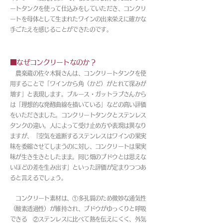
ートタンクを使って仕込みをしていただき、コンクリ
ートを母体として生まれたワインの出来栄えに確かな
手ごたえを感じることができたのです。
■なぜコンクリートなのか？
農楽蔵の佐々木賢さんは、コンクリートタンクを使
用することで「ワインから角（かど）がとれて深みが
増す」と表現します。ブルース・ガットラブさんから
は「理想的な発酵曲線を描いている」などの高い評価
をいただきました。コンクリートタンクとステンレス
タンクの違い。人によって受け止め方や表現は異なり
ますが、「空気を遮断するステンレスはワインの果実
味を委縮させてしまうのに対し、コンクリートは果実
味が生き生きとしたまま。同じ畑のブドウとは思えな
いほどの差を生み出す」といった評価が定まりつつあ
ると言えるでしょう。
コンクリート素材は、①多孔質のため微妙な通気性
（酸素透過性）が維持され、ブドウがゆっくりと呼吸
できる ②ステンレスに比べて熱を伝えにくく、外気