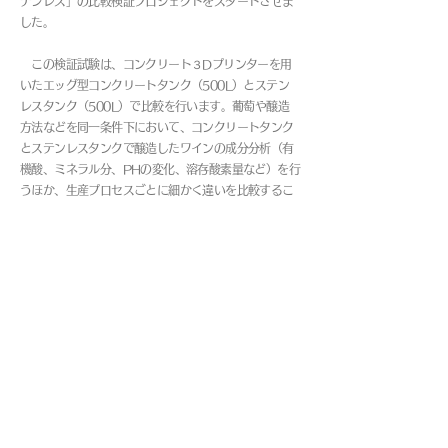
テンレス」の比較検証プロジェクトをスタートさせま
した。
この検証試験は、コンクリート３Dプリンターを用
いたエッグ型コンクリートタンク（500L）とステン
レスタンク（500L）で比較を行います。葡萄や醸造
方法などを同一条件下において、コンクリートタンク
とステンレスタンクで醸造したワインの成分分析（有
機酸、ミネラル分、PHの変化、溶存酸素量など）を行
うほか、生産プロセスごとに細かく違いを比較するこ
とで、コンクリートタンクがどのような影響や変化を
及ぼすのかを把握します。
最終的には、専門家による官能評価QDA法を用い、
味の評価だけでなく評価法そのものを確立し、コンク
リートタンクのスペックとワインの出来栄えの相関性
を見つけ出すところまで迫りたいと考えています。デ
ータをもとに、仮説、検証を繰り返すことで、科学的
な根拠データをベースにしながら、自分が表現したい
ワインとタンクの在り方を追求できる、そんな世界が
実現したら、どんなに素敵なことでしょう。